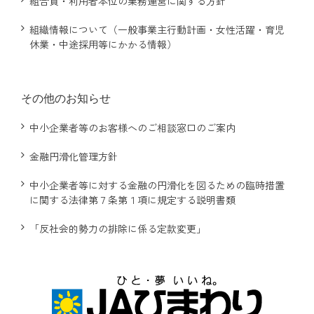
組合員・利用者本位の業務運営に関する方針
組織情報について（一般事業主行動計画・女性活躍・育児
施設一覧
休業・中途採用等にかかる情報）
リクルート情報のご案内
その他のお知らせ
JAひまわり無料職業紹介事業
中小企業者等のお客様へのご相談窓口のご案内
金融円滑化管理方針
情報閲覧サービスの利用規約（PDF)
中小企業者等に対する金融の円滑化を図るための臨時措置
に関する法律第７条第１項に規定する説明書類
「反社会的勢力の排除に係る定款変更」