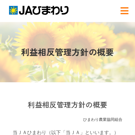
Skip
to
Tog
content
Nav
検
索
…
農と食
利益相反管理方針の概要
グリーンセンター
産直店舗のご案内
利益相反管理方針の概要
農産物直売事業とは
ひまわり農業協同組合
農畜産物・部会
当ＪＡひまわり（以下「当ＪＡ」といいます。）