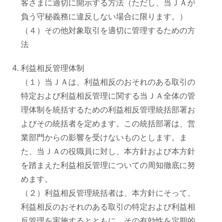
葬祭
客さまに適切に開示する方法（ただし、当ＪＡが
負う守秘義務に違反しない場合に限ります。）
（４）その他対象取引を適切に管理するための方
ガソリンスタンド
法
Aコープ
利益相反管理体制
（１）当ＪＡは、利益相反のおそれのある取引の
特定および利益相反管理に関する当ＪＡ全体の管
JAバンク・JA共済
理体制を統括するための利益相反管理統括部署お
よびその統括者を定めます。この統括部署は、営
JAバンクのご案内
業部門からの影響を受けないものとします。ま
た、当ＪＡの役職員に対し、本方針および本方針
キャンペーン情報
を踏まえた利益相反管理についての周知徹底に努
めます。
（２）利益相反管理統括者は、本方針にそって、
各種金利一覧
利益相反のおそれのある取引の特定および利益相
反管理を実施するとともに、その有効性を定期的