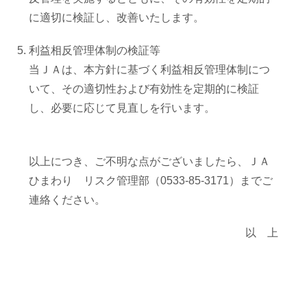
支店・ATM一覧
に適切に検証し、改善いたします。
利益相反管理体制の検証等
ATM稼動時間一覧
当ＪＡは、本方針に基づく利益相反管理体制につ
いて、その適切性および有効性を定期的に検証
各種手数料一覧
し、必要に応じて見直しを行います。
JA共済のご案内
以上につき、ご不明な点がございましたら、ＪＡ
ひまわり リスク管理部（0533-85-3171）までご
土曜共済窓口相談会
連絡ください。
以 上
JA共済 自動車事故相談連絡
金融商品勧誘方針・基本方針等