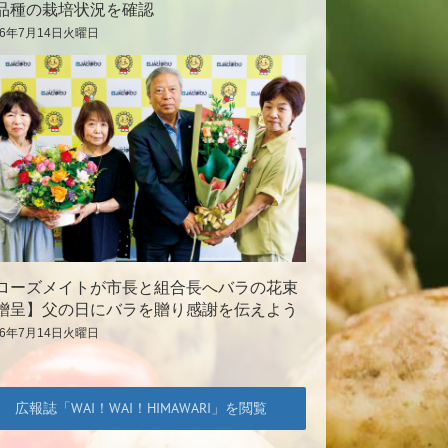
品種の栽培状況を確認
26年7月14日火曜日
ローズメイトが市長と組合長へバラの花束
贈呈】父の日にバラを贈り感謝を伝えよう
26年7月14日火曜日
広報誌「WAI！WAI！HIMAWARI」を閲覧