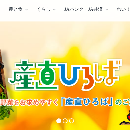
農と食
くらし
JAバンク・JA共済
わい
農畜産物・部会
部会のご案内
総
こだわり農畜産物
営
営
農
中