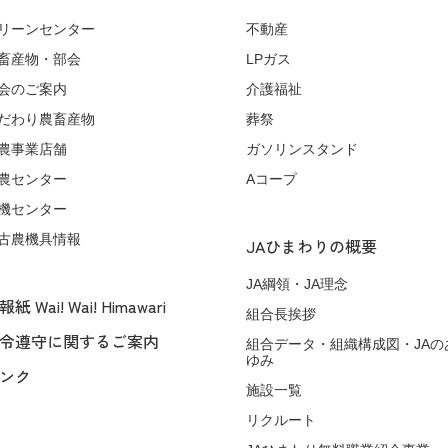
リーンセンター
不動産
畜産物・部会
LPガス
会のご案内
介護福祉
だわり農畜産物
葬祭
農事業店舗
ガソリンスタンド
農センター
Aコープ
機センター
古農機具情報
JAひまわりの概要
JA綱領・JA理念
紙 Wai! Wai! Himawari
組合長挨拶
令遵守に関するご案内
組合データ・組織構成図・JAの
ゆみ
ンク
施設一覧
リクルート