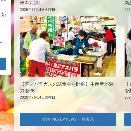
米をお試し
新
2026年7月14日火曜日
20
が始
に
【アスパラガスの試食会を開催】生産者が魅
【
力をPR
を
2026年7月14日火曜日
20
管内 PICKUP NEWS 一覧表示