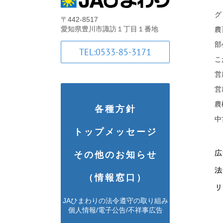
グ
〒442-8517
愛知県豊川市諏訪１丁目１番地
農
部
TEL:0533-85-3171
こ
営
営
農
各種方針
中
トップメッセージ
広報
その他のお知らせ
法
（情報窓口）
リ
JAひまわりの法令遵守の取り組み
個人情報/電子公告/不祥事広告