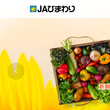
Skip
to
content
グリーンセンター
産直店舗のご案内
農産物直売事業とは
生産履歴WEBシステム