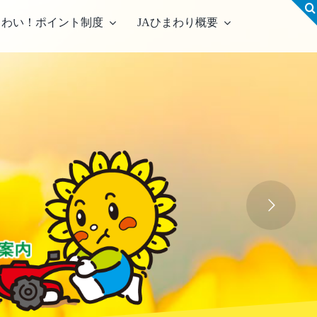
！わい！ポイント制度
JAひまわり概要
営農事業店舗
合集出荷センター
農資材センター
農センター
機センター
古農機具情報