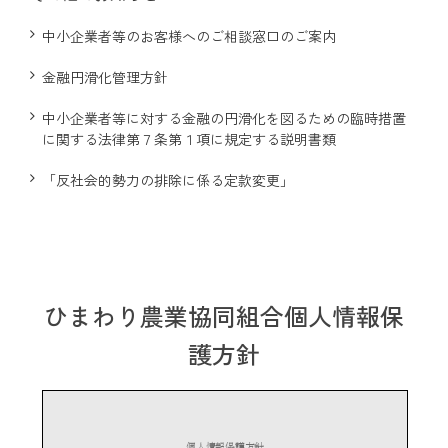
中小企業者等のお客様へのご相談窓口のご案内
中古農機具情報
金融円滑化管理方針
中小企業者等に対する金融の円滑化を図るための臨時措置
生産履歴WEBシステム
に関する法律第７条第１項に規定する説明書類
「反社会的勢力の排除に係る定款変更」
くらし
不動産
ひまわり農業協同組合個人情報保
LPガス
護方針
介護福祉