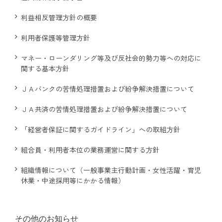
利益相反管理方針の概要
部会のご案内
利用者保護等管理方針
こだわり農畜産物
マネー・ローンダリング等及び反社会的勢力等への対応に
関する基本方針
営農事業店舗
ＪＡバンクの苦情処理措置および紛争解決措置について
ＪＡ共済の苦情処理措置および紛争解決措置について
総合集出荷センター
「経営者保証に関するガイドライン」への取組方針
組合員・利用者本位の業務運営に関する方針
営農資材センター
組織情報について（一般事業主行動計画・女性活躍・育児
休業・中途採用等にかかる情報）
営農センター
農機センター
その他のお知らせ