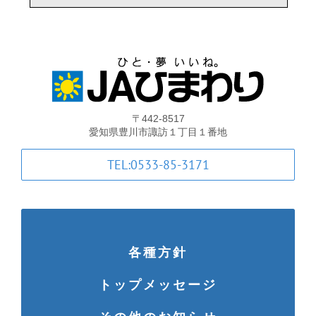
支店・ATM一覧
ATM稼動時間一覧
各種手数料一覧
〒442-8517
愛知県豊川市諏訪１丁目１番地
JA共済のご案内
TEL:0533-85-3171
土曜共済窓口相談会
JA共済 自動車事故相談連絡
各種方針
トップメッセージ
金融商品勧誘方針・基本方針等