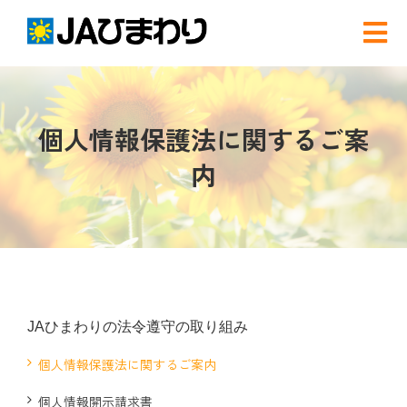
Skip
to
Tog
content
Nav
検
索
個人情報保護法に関するご案
…
農と食
内
グリーンセンター
産直店舗のご案内
農産物直売事業とは
JAひまわりの法令遵守の取り組み
個人情報保護法に関するご案内
農畜産物・部会
個人情報開示請求書