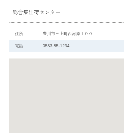
総合集出荷センター
部会のご案内
こだわり農畜産物
住所
豊川市三上町西河原１００
電話
0533-85-1234
営農事業店舗
総合集出荷センター
営農資材センター
営農センター
農機センター