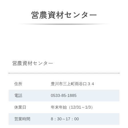
支店・ATM一覧
営農資材センター
ATM稼動時間一覧
各種手数料一覧
JA共済のご案内
営農資材センター
土曜共済窓口相談会
住所
豊川市三上町雨谷口３４
電話
0533-85-1885
JA共済 自動車事故相談連絡
休業日
年末年始（12/31～1/3）
金融商品勧誘方針・基本方針等
営業時間
8：30～17：00