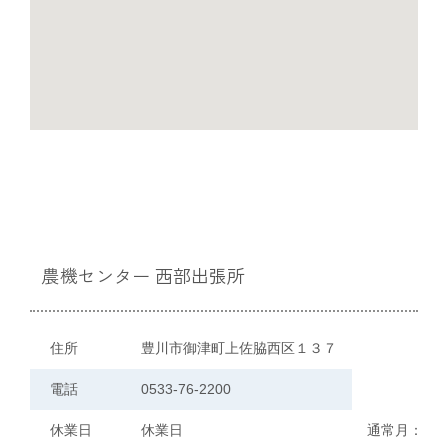
農機センター 西部出張所
住所
豊川市御津町上佐脇西区１３７
電話
0533-76-2200
休業日
休業日
通常月：日曜