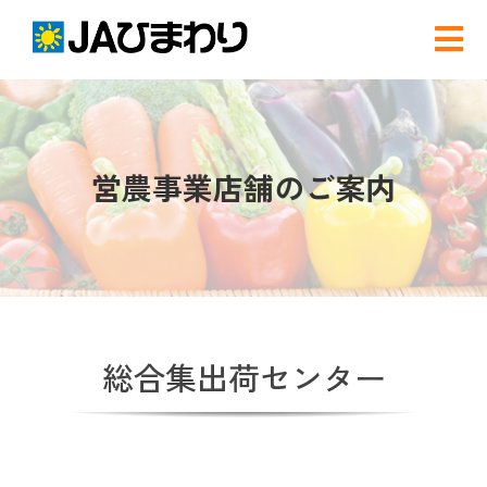
Skip
to
Tog
content
Nav
検
索
…
農と食
営農事業店舗のご案内
グリーンセンター
産直店舗のご案内
総合集出荷センター
農産物直売事業とは
農畜産物・部会