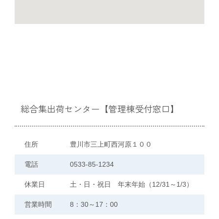
中古農機具情報
生産履歴WEBシステム
くらし
総合集出荷センター【管理棟受付窓口】
不動産
住所
豊川市三上町西河原１００
LPガス
電話
0533-85-1234
休業日
土・日・祝日 年末年始（12/31～1/3）
介護福祉
営業時間
8：30～17：00