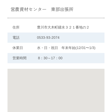
営農資材センター 東部出張所
施設一覧
リクルート情報のご案内
住所
豊川市大木町鑓水３２１番地の２
電話
0533-93-2074
JAひまわり無料職業紹介事業
休業日
水・日・祝日 年末年始(12/31〜1/3)
営業時間
8：30～17：00
情報閲覧サービスの利用規約（PDF)