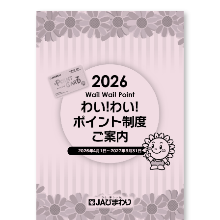
部会のご案内
こだわり農畜産物
営農事業店舗
総合集出荷センター
営農資材センター
営農センター
農機センター