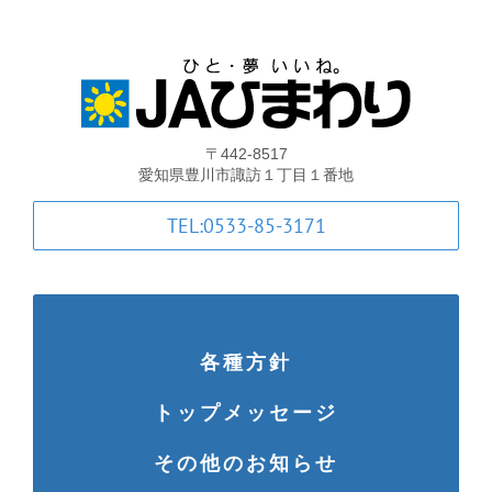
葬祭
ガソリンスタンド
Aコープ
〒442-8517
愛知県豊川市諏訪１丁目１番地
JAバンク・JA共済
TEL:0533-85-3171
JAバンクのご案内
各種方針
キャンペーン情報
トップメッセージ
各種金利一覧
その他のお知らせ