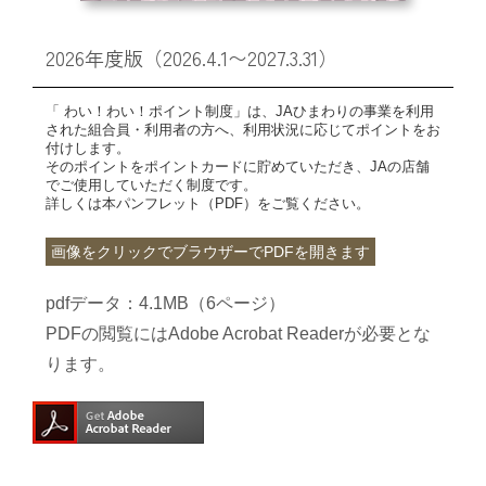
2026年度版（2026.4.1〜2027.3.31）
中古農機具情報
「 わい！わい！ポイント制度」は、JAひまわりの事業を利用
生産履歴WEBシステム
された組合員・利用者の方へ、利用状況に応じてポイントをお
付けします。
そのポイントをポイントカードに貯めていただき、JAの店舗
でご使用していただく制度です。
くらし
詳しくは本パンフレット（PDF）をご覧ください。
画像をクリックでブラウザーでPDFを開きます
不動産
pdfデータ：4.1MB（6ページ）
PDFの閲覧にはAdobe Acrobat Readerが必要とな
LPガス
ります。
介護福祉