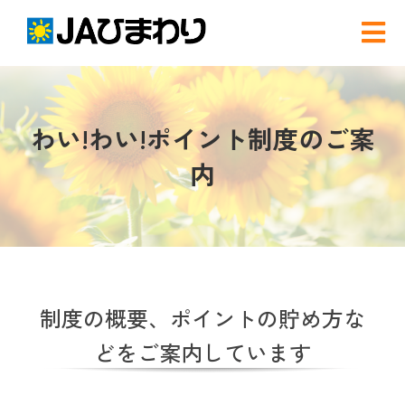
Skip
to
Tog
content
Nav
検
索
わい!わい!ポイント制度のご案
…
農と食
内
グリーンセンター
産直店舗のご案内
制度の概要、ポイントの貯め方な
農産物直売事業とは
どをご案内しています
農畜産物・部会