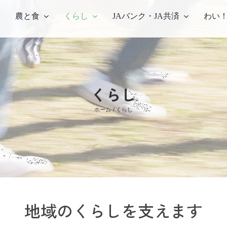
農と食
くらし
JAバンク・JA共済
わい
農畜産物・部会
くらし
部会のご案内
総
ホーム
くらし
こだわり農畜産物
営
営
農
中
地域のくらしを支えます