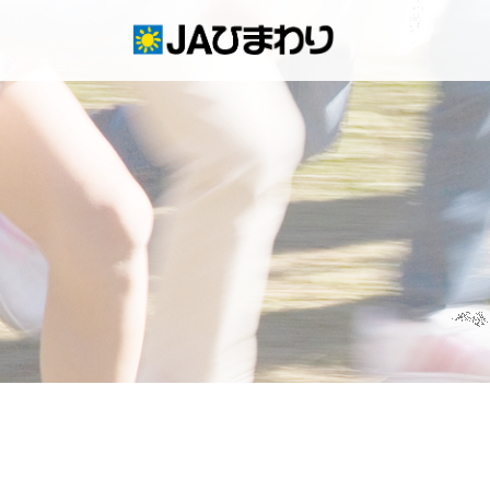
Skip
to
content
グリーンセンター
産直店舗のご案内
農産物直売事業とは
生産履歴WEBシステム