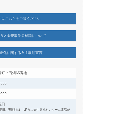
。
くはこちらをご覧ください
ガス販売事業者標識について
正化に関する自主取組宣言
場町上石畑65番地
5558
0099
祝日
祝日、夜間時は、LPガス集中監視センターに電話が