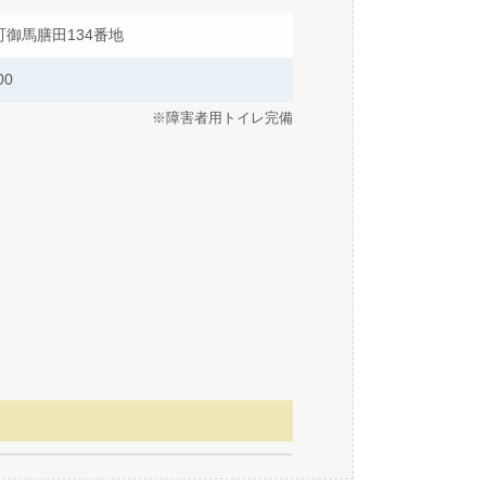
御馬膳田134番地
00
※障害者用トイレ完備