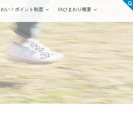
！わい！ポイント制度
JAひまわり概要
営農事業店舗
合集出荷センター
農資材センター
農センター
機センター
古農機具情報