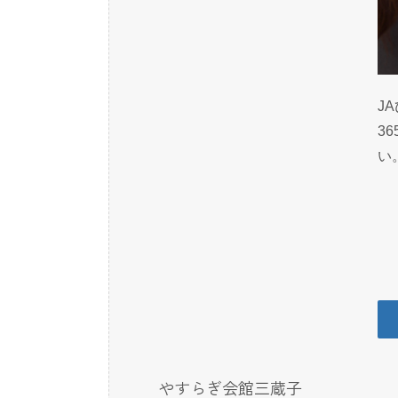
J
3
い
やすらぎ会館三蔵子