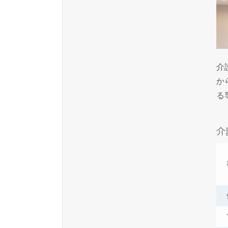
介
か
る
介