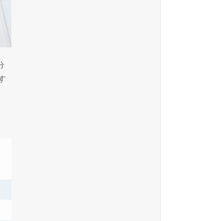
分
す
。