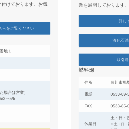
け付けております。お気
業を展開しております
詳し
ちらをご覧ください
液化石油
番地１
取引適
燃料課
住所
豊川市馬
た場合は営業）
電話
0533-89-
/3～5/5
FAX
0533-85-
土・日・
休業日
※土・日・