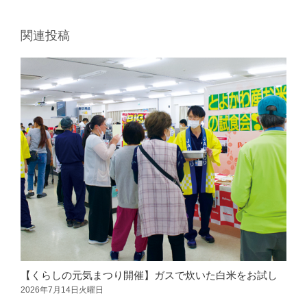
葬祭
関連投稿
ガソリンスタンド
Aコープ
JAバンク・JA共済
JAバンクのご案内
キャンペーン情報
各種金利一覧
【くらしの元気まつり開催】ガスで炊いた白米をお試し
2026年7月14日火曜日
2