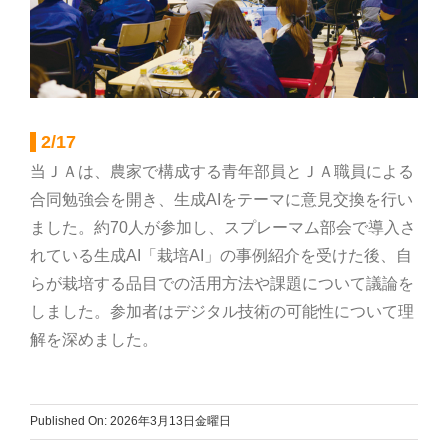
部会のご案内
こだわり農畜産物
2/17
営農事業店舗
当ＪＡは、農家で構成する青年部員とＪＡ職員による
合同勉強会を開き、生成AIをテーマに意見交換を行い
ました。約70人が参加し、スプレーマム部会で導入さ
総合集出荷センター
れている生成AI「栽培AI」の事例紹介を受けた後、自
らが栽培する品目での活用方法や課題について議論を
営農資材センター
しました。参加者はデジタル技術の可能性について理
解を深めました。
営農センター
Published On: 2026年3月13日金曜日
農機センター