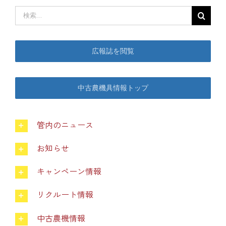
検
索
中古農機具情報
…
広報誌を閲覧
生産履歴WEBシステム
中古農機具情報トップ
くらし
管内のニュース
不動産
お知らせ
LPガス
キャンペーン情報
リクルート情報
介護福祉
中古農機情報