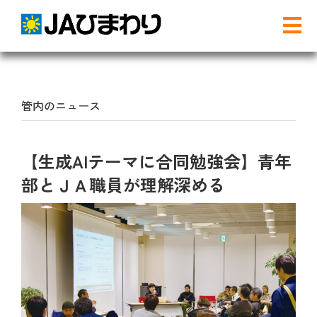
Skip
to
Tog
content
Nav
検
索
…
管内のニュース
農と食
【生成AIテーマに合同勉強会】青年
グリーンセンター
部とＪＡ職員が理解深める
産直店舗のご案内
農産物直売事業とは
農畜産物・部会