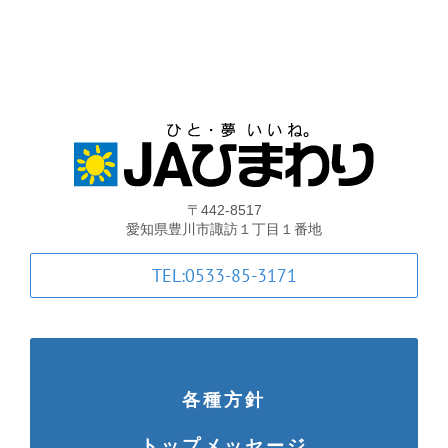
支店・ATM一覧
ATM稼動時間一覧
各種手数料一覧
〒442-8517
JA共済のご案内
愛知県豊川市諏訪１丁目１番地
TEL:0533-85-3171
土曜共済窓口相談会
JA共済 自動車事故相談連絡
各種方針
金融商品勧誘方針・基本方針等
トップメッセージ