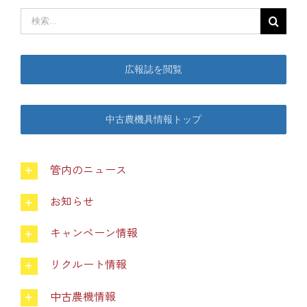
検
索
中古農機具情報
…
広報誌を閲覧
生産履歴WEBシステム
中古農機具情報トップ
くらし
管内のニュース
不動産
お知らせ
LPガス
キャンペーン情報
リクルート情報
介護福祉
中古農機情報