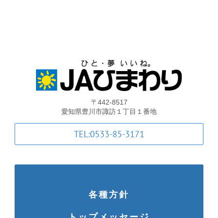
支店・ATM一覧
ATM稼動時間一覧
各種手数料一覧
〒442-8517
JA共済のご案内
愛知県豊川市諏訪１丁目１番地
TEL:0533-85-3171
土曜共済窓口相談会
JA共済 自動車事故相談連絡
各種方針
金融商品勧誘方針・基本方針等
トップメッセージ