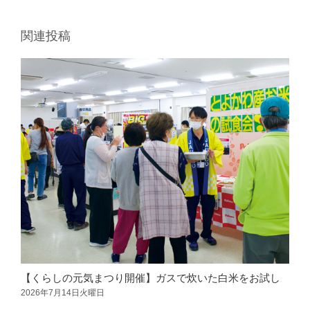
葬祭
関連投稿
ガソリンスタンド
Aコープ
JAバンク・JA共済
JAバンクのご案内
キャンペーン情報
各種金利一覧
【くらしの元気まつり開催】ガスで炊いた白米をお試し
2026年7月14日火曜日
2