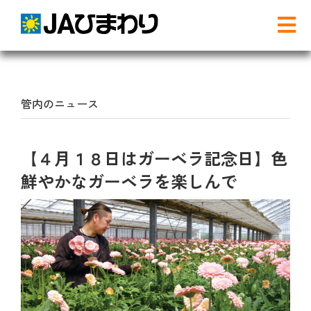
Skip
to
Tog
content
Nav
検
索
…
管内のニュース
農と食
【４月１８日はガーベラ記念日】色
グリーンセンター
鮮やかなガーベラを楽しんで
産直店舗のご案内
農産物直売事業とは
農畜産物・部会