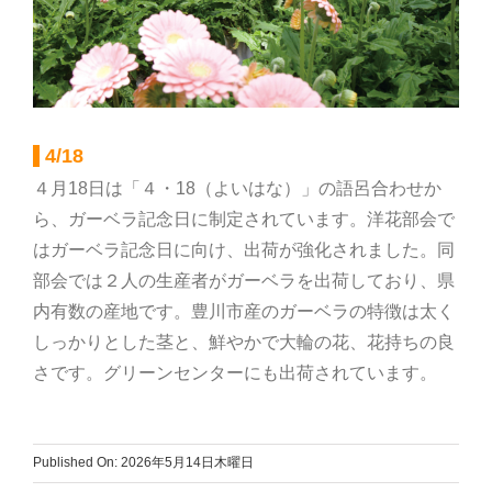
部会のご案内
こだわり農畜産物
4/18
営農事業店舗
４月18日は「４・18（よいはな）」の語呂合わせか
ら、ガーベラ記念日に制定されています。洋花部会で
はガーベラ記念日に向け、出荷が強化されました。同
総合集出荷センター
部会では２人の生産者がガーベラを出荷しており、県
内有数の産地です。豊川市産のガーベラの特徴は太く
営農資材センター
しっかりとした茎と、鮮やかで大輪の花、花持ちの良
さです。グリーンセンターにも出荷されています。
営農センター
Published On: 2026年5月14日木曜日
農機センター