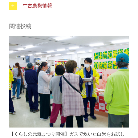
葬祭
中古農機情報
ガソリンスタンド
関連投稿
Aコープ
JAバンク・JA共済
JAバンクのご案内
キャンペーン情報
各種金利一覧
【くらしの元気まつり開催】ガスで炊いた白米をお試し