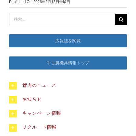
Published On: 2026年2月13日金曜日
中古農機具情報
検
索
…
生産履歴WEBシステム
広報誌を閲覧
くらし
中古農機具情報トップ
不動産
管内のニュース
LPガス
お知らせ
キャンペーン情報
介護福祉
リクルート情報