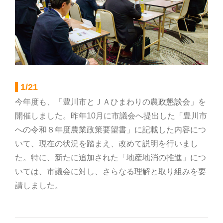
部会のご案内
こだわり農畜産物
営農事業店舗
1/21
今年度も、「豊川市とＪＡひまわりの農政懇談会」を
開催しました。昨年10月に市議会へ提出した「豊川市
総合集出荷センター
への令和８年度農業政策要望書」に記載した内容につ
いて、現在の状況を踏まえ、改めて説明を行いまし
営農資材センター
た。特に、新たに追加された「地産地消の推進」につ
いては、市議会に対し、さらなる理解と取り組みを要
営農センター
請しました。
農機センター