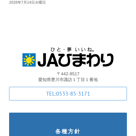
2026年7月14日火曜日
支店・ATM一覧
2
ATM稼動時間一覧
各種手数料一覧
JA共済のご案内
〒442-8517
愛知県豊川市諏訪１丁目１番地
土曜共済窓口相談会
TEL:0533-85-3171
JA共済 自動車事故相談連絡
金融商品勧誘方針・基本方針等
各種方針