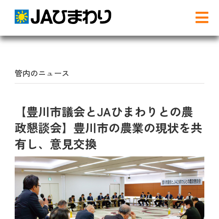
Skip
to
Tog
content
Nav
検
索
…
管内のニュース
農と食
【豊川市議会とJAひまわりとの農
グリーンセンター
政懇談会】豊川市の農業の現状を共
有し、意見交換
産直店舗のご案内
農産物直売事業とは
農畜産物・部会