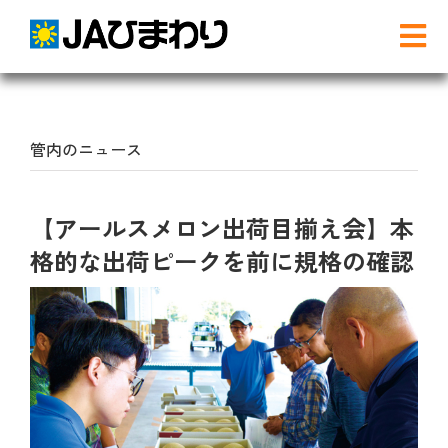
Skip
to
Tog
content
Nav
検
索
…
管内のニュース
農と食
【アールスメロン出荷目揃え会】本
グリーンセンター
格的な出荷ピークを前に規格の確認
産直店舗のご案内
農産物直売事業とは
農畜産物・部会