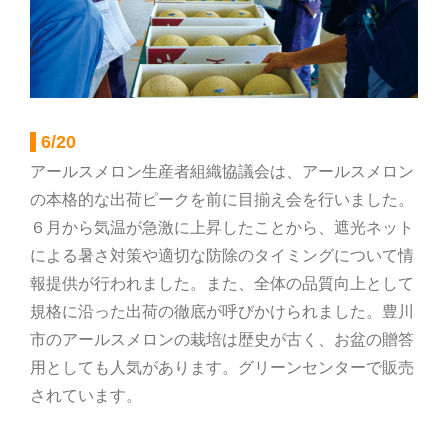
部会のご案内
こだわり農畜産物
6/20
営農事業店舗
アールスメロン生産者組織協議会は、アールスメロン
の本格的な出荷ピークを前に目揃え会を行いました。
６月から気温が急激に上昇したことから、遮光ネット
総合集出荷センター
による暑さ対策や適切な防除のタイミングについて情
報提供が行われました。また、全体の品質向上として
営農資材センター
規格に沿った出荷の徹底が呼びかけられました。豊川
市のアールスメロンの栽培は歴史が古く、お盆の贈答
用としても人気があります。グリーンセンターで販売
営農センター
されています。
農機センター