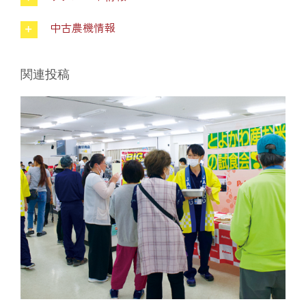
葬祭
中古農機情報
ガソリンスタンド
関連投稿
Aコープ
JAバンク・JA共済
JAバンクのご案内
キャンペーン情報
各種金利一覧