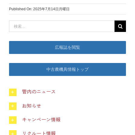
Published On: 2025年7月14日月曜日
中古農機具情報
検
索
生産履歴WEBシステム
…
広報誌を閲覧
くらし
中古農機具情報トップ
不動産
管内のニュース
LPガス
お知らせ
介護福祉
キャンペーン情報
リクルート情報