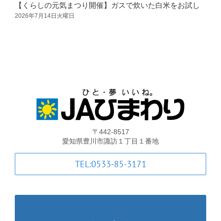
【くらしの元気まつり開催】ガスで炊いた白米をお試し
支店・ATM一覧
2026年7月14日火曜日
2
ATM稼動時間一覧
各種手数料一覧
JA共済のご案内
〒442-8517
土曜共済窓口相談会
愛知県豊川市諏訪１丁目１番地
TEL:0533-85-3171
JA共済 自動車事故相談連絡
金融商品勧誘方針・基本方針等