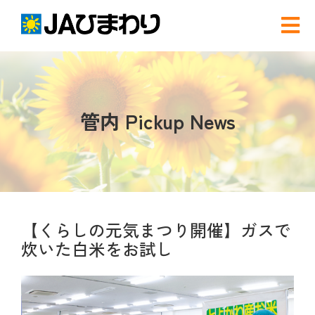
Skip
to
Tog
content
Nav
検
索
…
農と食
管内 Pickup News
グリーンセンター
産直店舗のご案内
【くらしの元気まつり開催】ガスで
炊いた白米をお試し
農産物直売事業とは
農畜産物・部会