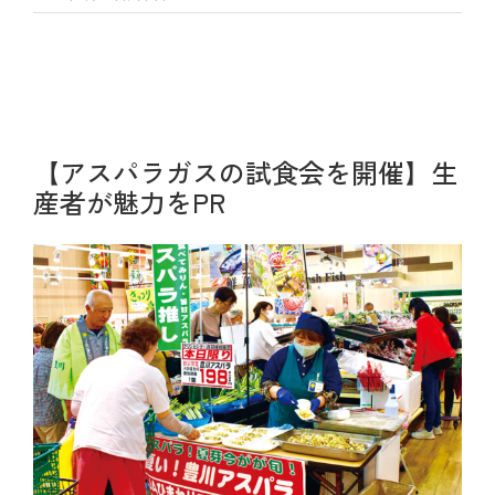
支店・ATM一覧
ATM稼動時間一覧
各種手数料一覧
【アスパラガスの試食会を開催】生
産者が魅力をPR
JA共済のご案内
土曜共済窓口相談会
JA共済 自動車事故相談連絡
金融商品勧誘方針・基本方針等