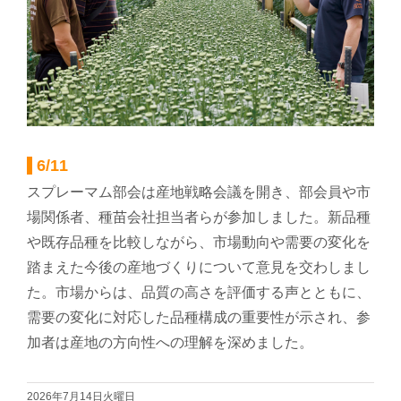
葬祭
ガソリンスタンド
Aコープ
6/11
JAバンク・JA共済
スプレーマム部会は産地戦略会議を開き、部会員や市
場関係者、種苗会社担当者らが参加しました。新品種
JAバンクのご案内
や既存品種を比較しながら、市場動向や需要の変化を
踏まえた今後の産地づくりについて意見を交わしまし
た。市場からは、品質の高さを評価する声とともに、
キャンペーン情報
需要の変化に対応した品種構成の重要性が示され、参
加者は産地の方向性への理解を深めました。
各種金利一覧
2026年7月14日火曜日