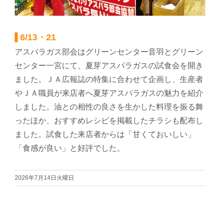
わい！わい！ポイント制度のご案内
6/13・21
概要説明・ポイントの貯め方、使い方
アスパラガス部会はグリーンセンター音羽とグリーン
センター一宮にて、夏芽アスパラガスの試食会を開き
わい!わい!ポイント制度のご案内
ました。ＪＡ広報誌の特集に合わせて企画し、生産者
やＪＡ職員が来店者へ夏芽アスパラガスの魅力を紹介
しました。油との相性の良さを生かした料理を振る舞
JAひまわり概要
ったほか、おすすめレシピを掲載したチラシも配布し
ました。試食した来店者からは「甘くておいしい」
JA綱領・JAひまわり理念
「食感が良い」と好評でした。
組合長挨拶
2026年7月14日火曜日
組合データ・組織構成図・JAのあゆみ