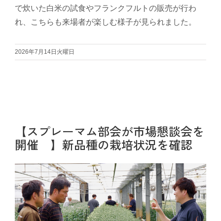
で炊いた白米の試食やフランクフルトの販売が行わ
れ、こちらも来場者が楽しむ様子が見られました。
中古農機具情報
2026年7月14日火曜日
生産履歴WEBシステム
くらし
不動産
【スプレーマム部会が市場懇談会を
開催 】新品種の栽培状況を確認
LPガス
介護福祉