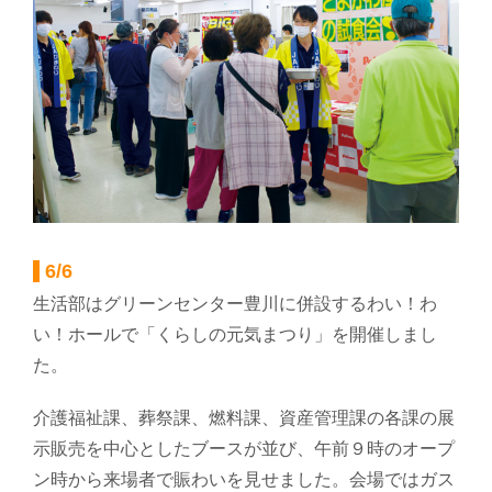
部会のご案内
こだわり農畜産物
営農事業店舗
総合集出荷センター
6/6
生活部はグリーンセンター豊川に併設するわい！わ
営農資材センター
い！ホールで「くらしの元気まつり」を開催しまし
た。
営農センター
介護福祉課、葬祭課、燃料課、資産管理課の各課の展
示販売を中心としたブースが並び、午前９時のオープ
農機センター
ン時から来場者で賑わいを見せました。会場ではガス