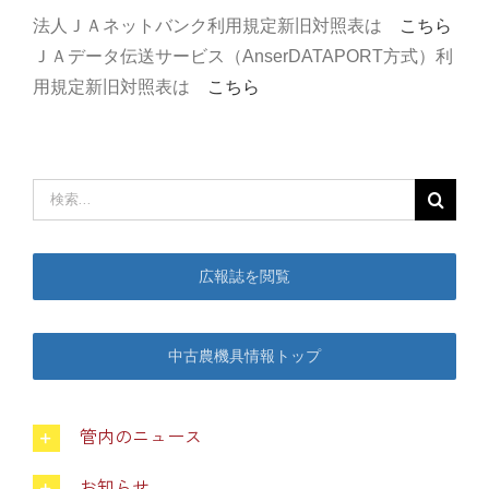
法人ＪＡネットバンク利用規定新旧対照表は
こちら
部会のご案内
ＪＡデータ伝送サービス（AnserDATAPORT方式）利
用規定新旧対照表は
こちら
こだわり農畜産物
営農事業店舗
検
索
…
総合集出荷センター
広報誌を閲覧
営農資材センター
中古農機具情報トップ
営農センター
管内のニュース
農機センター
お知らせ