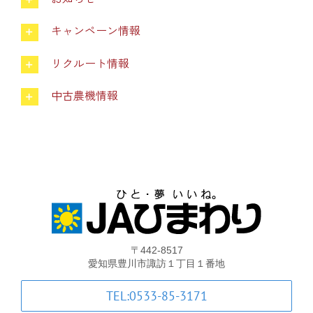
キャンペーン情報
中古農機具情報
リクルート情報
生産履歴WEBシステム
中古農機情報
くらし
不動産
LPガス
〒442-8517
愛知県豊川市諏訪１丁目１番地
介護福祉
TEL:0533-85-3171