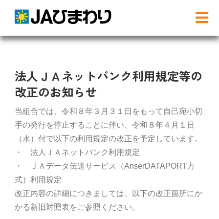
Skip
to
Tog
content
Nav
検
索
…
法人ＪＡネットバンク利用規定等の
農と食
改正のお知らせ
グリーンセンター
当組合では、令和８年３月３１日をもって自己宛小切
手の発行を停止することに伴い、令和８年４月１日
（水）付で以下の利用規定の改正を予定しています。
産直店舗のご案内
・ 法人ＪＡネットバンク利用規定
・ ＪＡデータ伝送サービス（AnserDATAPORT方
農産物直売事業とは
式）利用規定
改正内容の詳細につきましては、以下の改正箇所にか
農畜産物・部会
かる新旧対照表をご参照ください。