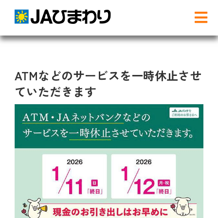
Skip
to
Tog
content
Nav
検
索
…
ATMなどのサービスを一時休止させ
農と食
ていただきます
グリーンセンター
産直店舗のご案内
農産物直売事業とは
農畜産物・部会