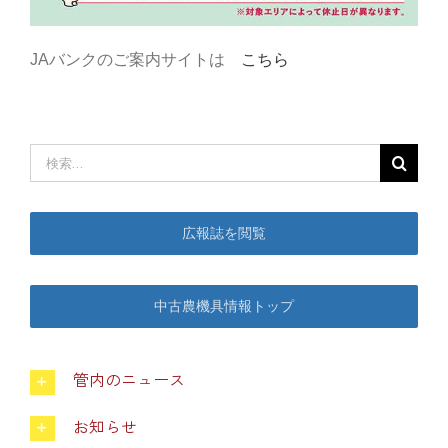
部会のご案内
JAバンクのご案内サイトは
こちら
こだわり農畜産物
検
営農事業店舗
索
…
広報誌を閲覧
総合集出荷センター
営農資材センター
中古農機具情報トップ
営農センター
管内のニュース
お知らせ
農機センター