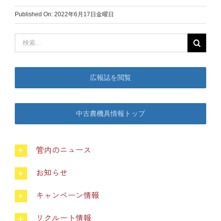
Published On: 2022年6月17日金曜日
中古農機具情報
検
索
生産履歴WEBシステム
…
広報誌を閲覧
くらし
中古農機具情報トップ
不動産
管内のニュース
LPガス
お知らせ
介護福祉
キャンペーン情報
リクルート情報