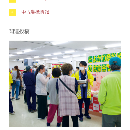
葬祭
中古農機情報
ガソリンスタンド
関連投稿
Aコープ
JAバンク・JA共済
JAバンクのご案内
キャンペーン情報
各種金利一覧