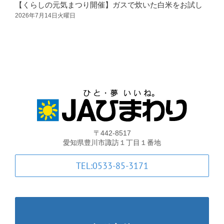
【くらしの元気まつり開催】ガスで炊いた白米をお試し
支店・ATM一覧
2026年7月14日火曜日
2
ATM稼動時間一覧
各種手数料一覧
JA共済のご案内
〒442-8517
土曜共済窓口相談会
愛知県豊川市諏訪１丁目１番地
TEL:0533-85-3171
JA共済 自動車事故相談連絡
金融商品勧誘方針・基本方針等