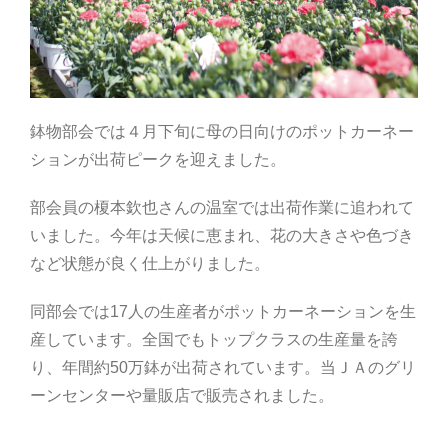
部会のご案内
こだわり農畜産物
鉢物部会では４月下旬に母の日向けのポットカーネー
ションが出荷ピークを迎えました。
営農事業店舗
部会員の榎本欽也さんの温室では出荷作業に追われて
いました。今年は天候に恵まれ、花の大きさや色づき
総合集出荷センター
など状態が良く仕上がりました。
営農資材センター
同部会では17人の生産者がポットカーネーションを生
産しています。全国でもトップクラスの生産量を誇
り、年間約50万鉢が出荷されています。当ＪＡのグリ
営農センター
ーンセンターや量販店で販売されました。
農機センター