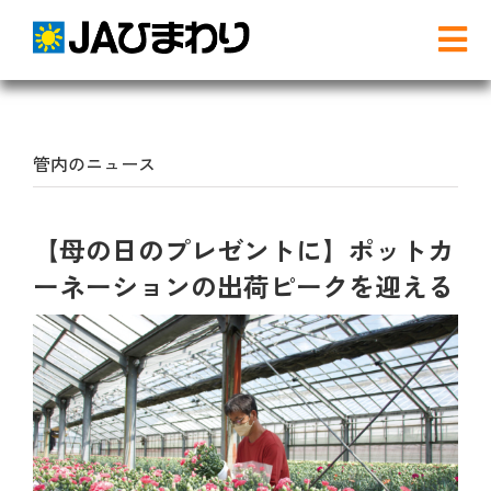
Skip
to
Tog
content
Nav
検
索
…
管内のニュース
農と食
【母の日のプレゼントに】ポットカ
グリーンセンター
ーネーションの出荷ピークを迎える
産直店舗のご案内
農産物直売事業とは
農畜産物・部会