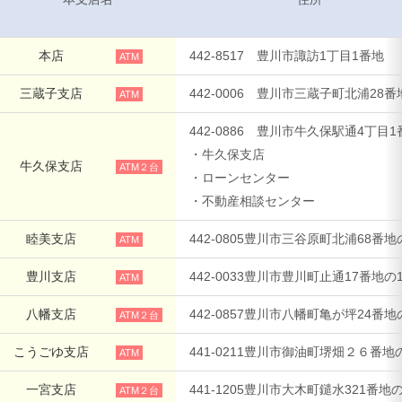
葬祭
本店
442-8517 豊川市諏訪1丁目1番地
ATM
ガソリンスタンド
三蔵子支店
442-0006 豊川市三蔵子町北浦28番
ATM
Aコープ
442-0886 豊川市牛久保駅通4丁目1
・牛久保支店
牛久保支店
ATM２台
JAバンク・JA共済
・ローンセンター
・不動産相談センター
JAバンクのご案内
睦美支店
442-0805豊川市三谷原町北浦68番地
ATM
豊川支店
442-0033豊川市豊川町止通17番地の
ATM
キャンペーン情報
八幡支店
442-0857豊川市八幡町亀が坪24番地
ATM２台
こうごゆ支店
441-0211豊川市御油町堺畑２６番地
ATM
各種金利一覧
一宮支店
441-1205豊川市大木町鑓水321番地の
ATM２台