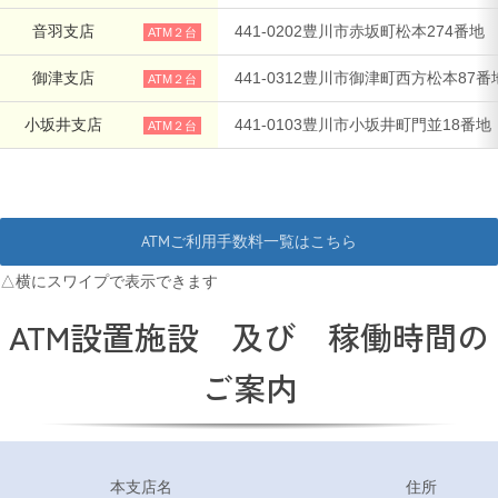
支店・ATM一覧
音羽支店
441-0202豊川市赤坂町松本274番地
ATM２台
御津支店
441-0312豊川市御津町西方松本87番
ATM２台
ATM稼動時間一覧
小坂井支店
441-0103豊川市小坂井町門並18番地
ATM２台
各種手数料一覧
JA共済のご案内
ATMご利用手数料一覧はこちら
土曜共済窓口相談会
ATM設置施設 及び 稼働時間の
ご案内
JA共済 自動車事故相談連絡
金融商品勧誘方針・基本方針等
本支店名
住所