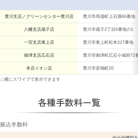
わい！わい！ポイント制度のご案内
豊川支店／グリーンセンター豊川店
豊川市馬場町上石畑65番地
概要説明・ポイントの貯め方、使い方
八幡支店蔵子店
豊川市蔵子2丁目6番地の1
一宮支店東上店
豊川市東上町松本227番地
わい!わい!ポイント制度のご案内
御津支店広石店
豊川市御津町広石小城前72
本店イオン店
豊川市若鳩町20
JAひまわり概要
JA綱領・JAひまわり理念
各種手数料一覧
組合長挨拶
振込手数料
組合データ・組織構成図・JAのあゆみ
他金融機関