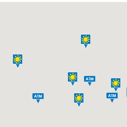
部会のご案内
こだわり農畜産物
営農事業店舗
総合集出荷センター
営農資材センター
営農センター
農機センター