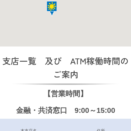
中古農機具情報
生産履歴WEBシステム
くらし
支店一覧 及び ATM稼働時間の
ご案内
不動産
【営業時間】
LPガス
金融・共済窓口 9:00～15:00
介護福祉
本支店名
住所