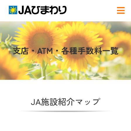
Skip
to
Tog
content
Nav
検
索
…
農と食
支店・ATM・各種手数料一覧
グリーンセンター
産直店舗のご案内
JA施設紹介マップ
農産物直売事業とは
農畜産物・部会