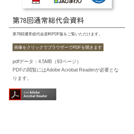
中古農機具情報
第78回通常総代会資料
第78回通常総代会資料PDF版をご覧いただけます。
生産履歴WEBシステム
画像をクリックでブラウザーでPDFを開きます
くらし
pdfデータ：4.5MB（93ページ）
PDFの閲覧にはAdobe Acrobat Readerが必要とな
不動産
ります。
LPガス
介護福祉