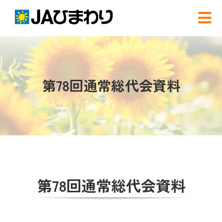
Skip
to
Tog
content
Nav
検
索
…
農と食
第78回通常総代会資料
グリーンセンター
産直店舗のご案内
農産物直売事業とは
第78回通常総代会資料
農畜産物・部会