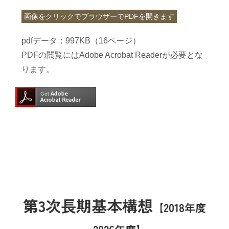
わい！わい！ポイント制度のご案内
画像をクリックでブラウザーでPDFを開きます
pdfデータ：997KB（16ページ）
概要説明・ポイントの貯め方、使い方
PDFの閲覧にはAdobe Acrobat Readerが必要とな
ります。
わい!わい!ポイント制度のご案内
JAひまわり概要
JA綱領・JAひまわり理念
組合長挨拶
第3次長期基本構想
【2018年度
組合データ・組織構成図・JAのあゆみ