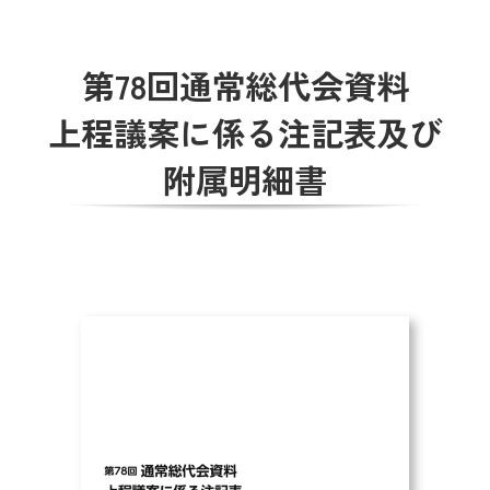
葬祭
第78回通常総代会資料
ガソリンスタンド
上程議案に係る注記表及び
Aコープ
附属明細書
JAバンク・JA共済
JAバンクのご案内
キャンペーン情報
各種金利一覧