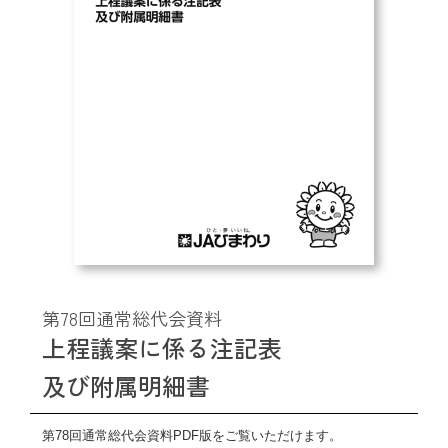
支店・ATM一覧
ATM稼動時間一覧
各種手数料一覧
JA共済のご案内
土曜共済窓口相談会
第78回通常総代会資料
上程議案に係る注記表
JA共済 自動車事故相談連絡
及び附属明細書
金融商品勧誘方針・基本方針等
第78回通常総代会資料PDF版をご覧いただけます。