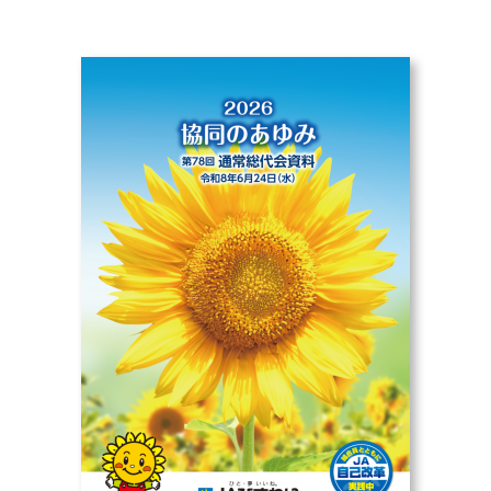
部会のご案内
こだわり農畜産物
営農事業店舗
総合集出荷センター
営農資材センター
営農センター
農機センター