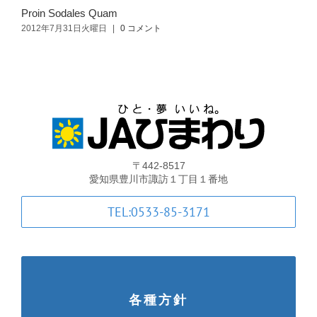
葬祭
Proin Sodales Quam
N
2012年7月31日火曜日
|
0 コメント
2
ガソリンスタンド
Aコープ
JAバンク・JA共済
〒442-8517
愛知県豊川市諏訪１丁目１番地
JAバンクのご案内
TEL:0533-85-3171
キャンペーン情報
各種金利一覧
各種方針