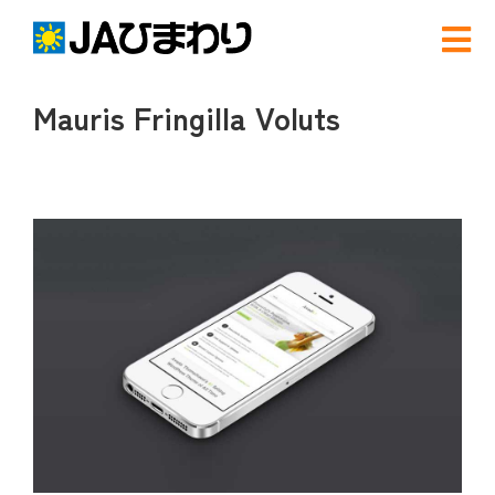
Skip
to
Tog
content
Nav
検
Mauris Fringilla Voluts
索
…
農と食
View
グリーンセンター
Larger
Image
産直店舗のご案内
農産物直売事業とは
農畜産物・部会