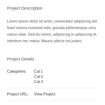
Project Description
部会のご案内
Lorem ipsum dolor sit amet, consectetur adipiscing elit.
こだわり農畜産物
Nam viverra euismod odio, gravida pellentesque urna
varius vitae. Sed dui lorem, adipiscing in adipiscing et,
営農事業店舗
interdum nec metus. Mauris ultricie est justos.
総合集出荷センター
Project Details
営農資材センター
Categories:
Cat 1
Cat 2
Cat 3
営農センター
Project URL:
View Project
農機センター