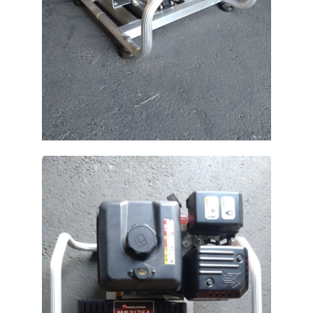
中古農機具情報
生産履歴WEBシステム
くらし
不動産
LPガス
介護福祉