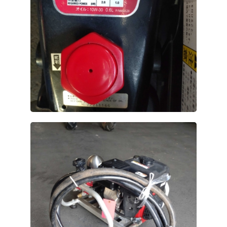
支店・ATM一覧
ATM稼動時間一覧
各種手数料一覧
JA共済のご案内
土曜共済窓口相談会
JA共済 自動車事故相談連絡
金融商品勧誘方針・基本方針等