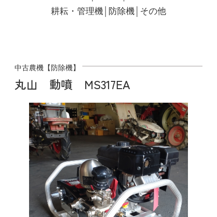
耕耘・管理機
│
防除機
│
その他
部会のご案内
こだわり農畜産物
中古農機【防除機】
丸山 動噴 MS317EA
営農事業店舗
総合集出荷センター
営農資材センター
営農センター
農機センター