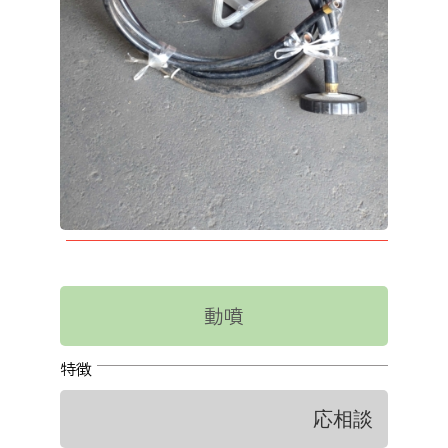
わい！わい！ポイント制度のご案内
概要説明・ポイントの貯め方、使い方
わい!わい!ポイント制度のご案内
JAひまわり概要
JA綱領・JAひまわり理念
動噴
組合長挨拶
特徴
応相談
組合データ・組織構成図・JAのあゆみ