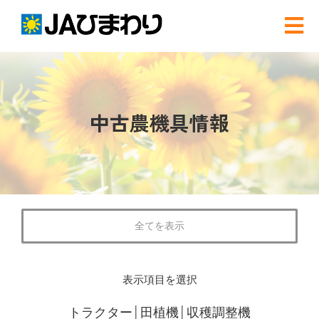
Skip
to
Tog
content
Nav
検
索
…
農と食
中古農機具情報
グリーンセンター
産直店舗のご案内
全てを表示
農産物直売事業とは
表示項目を選択
農畜産物・部会
トラクター
│
田植機
│
収穫調整機