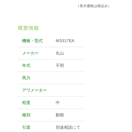
（表示価格は税込み）
施設一覧
概要情報
リクルート情報のご案内
機種・型式
MS317EA
JAひまわり無料職業紹介事業
メーカー
丸山
年式
不明
情報閲覧サービスの利用規約（PDF)
馬力
アワメーター
程度
中
種別
動噴
引渡
別途相談にて