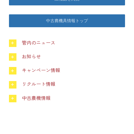
葬祭
ガソリンスタンド
中古農機具情報トップ
Aコープ
管内のニュース
お知らせ
JAバンク・JA共済
キャンペーン情報
JAバンクのご案内
リクルート情報
中古農機情報
キャンペーン情報
各種金利一覧