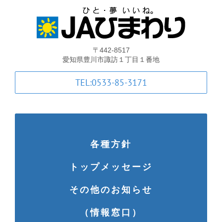
支店・ATM一覧
ATM稼動時間一覧
〒442-8517
愛知県豊川市諏訪１丁目１番地
各種手数料一覧
TEL:0533-85-3171
JA共済のご案内
土曜共済窓口相談会
各種方針
トップメッセージ
JA共済 自動車事故相談連絡
その他のお知らせ
金融商品勧誘方針・基本方針等
（情報窓口）