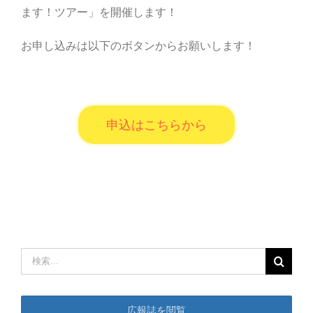
ます！ツアー」を開催します！
中古農機具情報
お申し込みは以下のボタンからお願いします！
生産履歴WEBシステム
申込はこちらから
くらし
不動産
LPガス
検
介護福祉
索
…
広報誌を閲覧