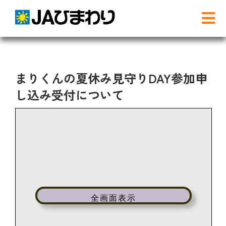
Skip
to
Tog
content
Nav
検
索
…
まりくんの夏休み見守りDAY参加申
農と食
し込み受付について
グリーンセンター
産直店舗のご案内
農産物直売事業とは
全画面表示
農畜産物・部会