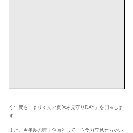
部会のご案内
こだわり農畜産物
営農事業店舗
総合集出荷センター
営農資材センター
今年度も「まりくんの夏休み見守りDAY」を開催しま
営農センター
す！
農機センター
また、今年度の特別企画として「ウラガワ見せちゃい