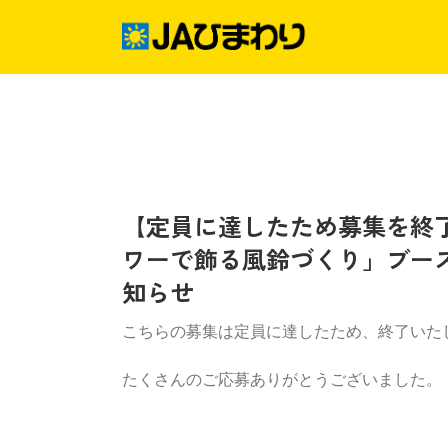
Skip
to
content
グリーンセンター
産直店舗のご案内
【定員に達したため募集を終
農産物直売事業とは
ワーで飾る風鈴づくり」ブー
生産履歴WEBシステム
知らせ
こちらの募集は定員に達したため、終了いた
たくさんのご応募ありがとうございました。