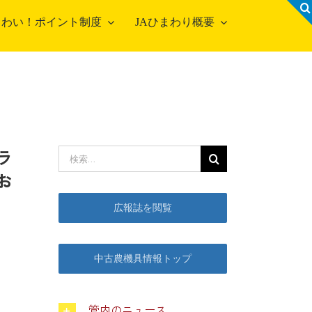
！わい！ポイント制度
JAひまわり概要
営農事業店舗
合集出荷センター
ラ
検
農資材センター
お
索
農センター
…
広報誌を閲覧
機センター
古農機具情報
中古農機具情報トップ
管内のニュース