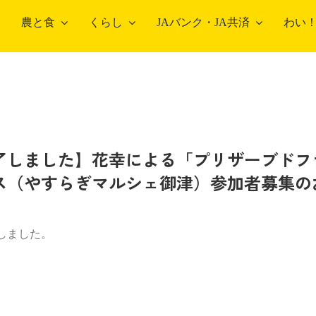
農と食
くらし
JAバンク・JA共済
わい
農畜産物・部会
部会のご案内
総
了しました】花幸による「プリザーブドフ
こだわり農畜産物
営
ス（やすらぎマルシェ御津）参加者募集の
営
農
しました。
中