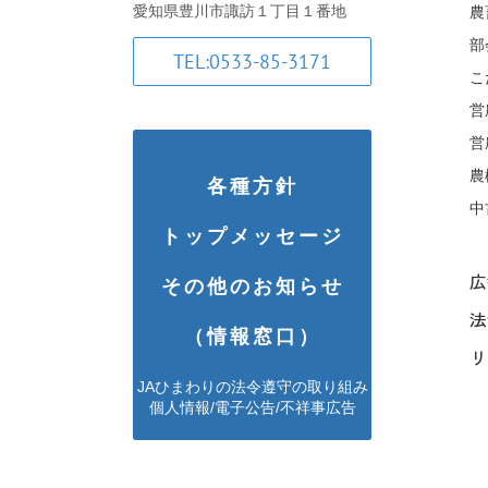
愛知県豊川市諏訪１丁目１番地
農
部
TEL:0533-85-3171
こ
営
営
農
各種方針
中
トップメッセージ
広報
その他のお知らせ
法
（情報窓口）
リ
JAひまわりの法令遵守の取り組み
個人情報/電子公告/不祥事広告