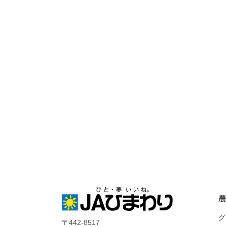
農
グ
〒442-8517