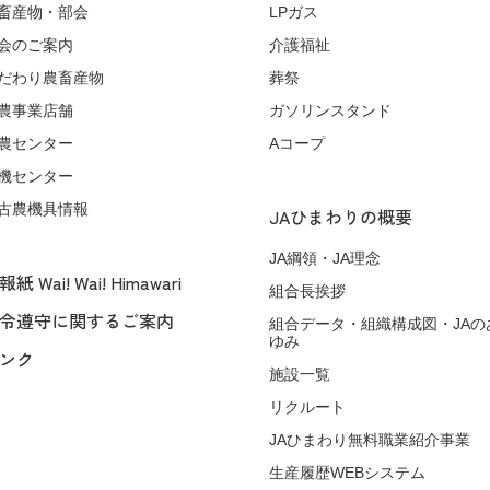
畜産物・部会
LPガス
会のご案内
介護福祉
だわり農畜産物
葬祭
農事業店舗
ガソリンスタンド
農センター
Aコープ
機センター
古農機具情報
JAひまわりの概要
JA綱領・JA理念
紙 Wai! Wai! Himawari
組合長挨拶
令遵守に関するご案内
組合データ・組織構成図・JAの
ゆみ
ンク
施設一覧
リクルート
JAひまわり無料職業紹介事業
生産履歴WEBシステム