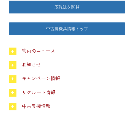
…
広報誌を閲覧
中古農機具情報
中古農機具情報トップ
生産履歴WEBシステム
管内のニュース
くらし
お知らせ
不動産
キャンペーン情報
リクルート情報
LPガス
中古農機情報
介護福祉