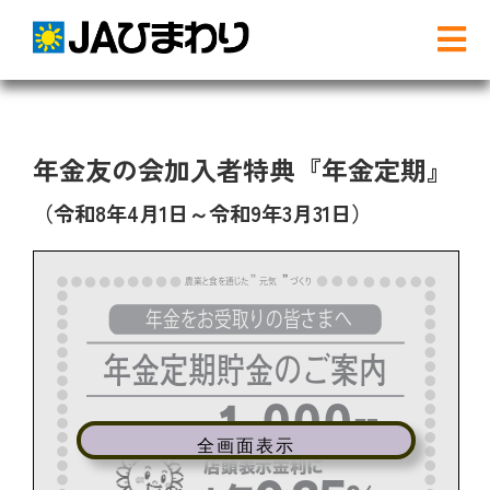
Skip
to
Tog
content
Nav
検
索
…
年金友の会加入者特典『年金定期』
農と食
（令和8年4月1日～令和9年3月31日）
グリーンセンター
産直店舗のご案内
農産物直売事業とは
全画面表示
農畜産物・部会