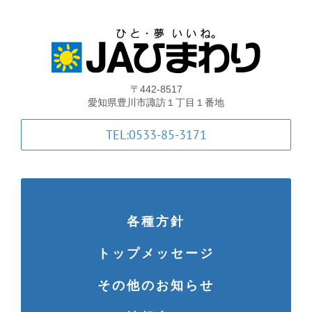
葬祭
ガソリンスタンド
〒442-8517
Aコープ
愛知県豊川市諏訪１丁目１番地
TEL:0533-85-3171
JAバンク・JA共済
JAバンクのご案内
各種方針
キャンペーン情報
トップメッセージ
各種金利一覧
その他のお知らせ