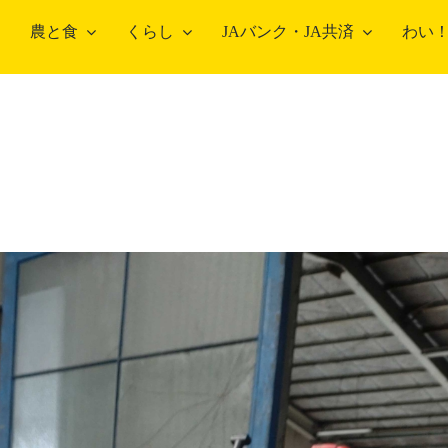
農と食
くらし
JAバンク・JA共済
わい
農畜産物・部会
部会のご案内
総
こだわり農畜産物
営
営
農
中