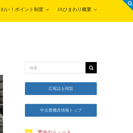
！わい！ポイント制度
JAひまわり概要
営農事業店舗
合集出荷センター
検
農資材センター
索
農センター
…
広報誌を閲覧
機センター
古農機具情報
中古農機具情報トップ
管内のニュース