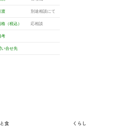
引渡
別途相談にて
価格（税込）
応相談
備考
問い合せ先
と食
くらし