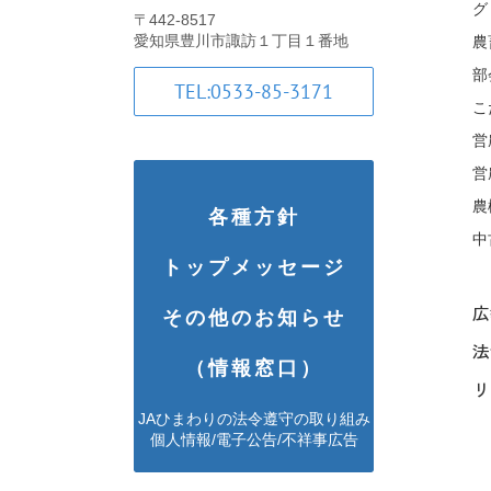
グ
〒442-8517
愛知県豊川市諏訪１丁目１番地
農
部
TEL:0533-85-3171
こ
営
営
農
各種方針
中
トップメッセージ
広報
その他のお知らせ
法
（情報窓口）
リ
JAひまわりの法令遵守の取り組み
個人情報/電子公告/不祥事広告