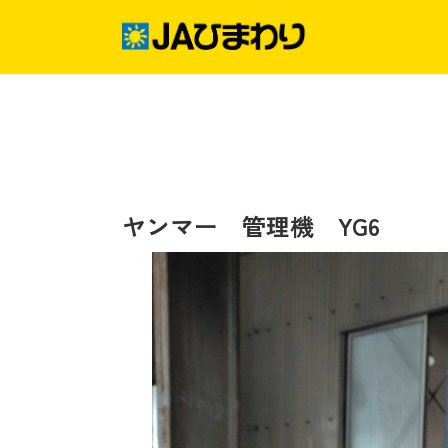
Skip
to
content
グリーンセンター
産直店舗のご案内
ヤンマー 管理機 YG6
農産物直売事業とは
生産履歴WEBシステム