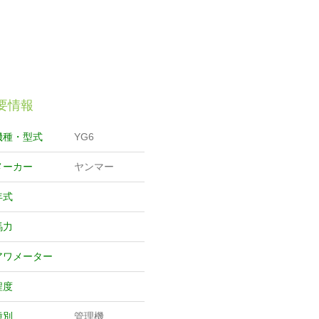
要情報
機種・型式
YG6
メーカー
ヤンマー
年式
馬力
アワメーター
程度
種別
管理機