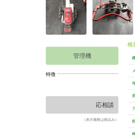
概
管理機
特徴
応相談
（表示価格は税込み）