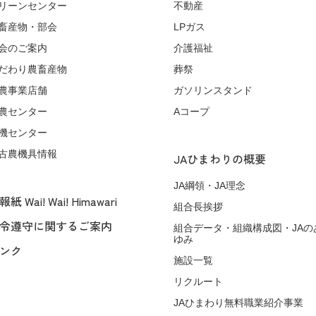
リーンセンター
不動産
畜産物・部会
LPガス
会のご案内
介護福祉
だわり農畜産物
葬祭
農事業店舗
ガソリンスタンド
農センター
Aコープ
機センター
古農機具情報
JAひまわりの概要
JA綱領・JA理念
紙 Wai! Wai! Himawari
組合長挨拶
令遵守に関するご案内
組合データ・組織構成図・JAの
ゆみ
ンク
施設一覧
リクルート
JAひまわり無料職業紹介事業