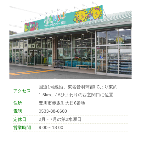
施設一覧
リクルート情報のご案内
JAひまわり無料職業紹介事業
情報閲覧サービスの利用規約（PDF)
国道1号線沿、東名音羽蒲郡I.Cより東約
アクセス
1.5km、JAひまわりの西玄関口に位置
住所
豊川市赤坂町大日6番地
電話
0533-88-6600
定休日
2月・7月の第2水曜日
営業時間
9:00～18:00