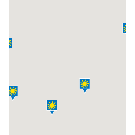
中古農機具情報
生産履歴WEBシステム
くらし
不動産
LPガス
介護福祉