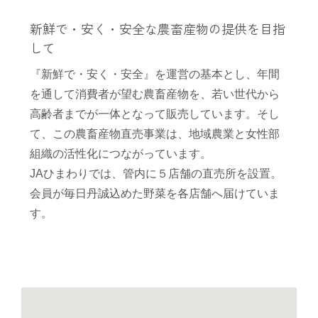
新鮮で・安く・安全な農畜産物の提供を目指
部会のご案内
して
こだわり農畜産物
『新鮮で・安く・安全』を運営の基本とし、年間
を通して消費者が望む農畜産物を、若い世代から
高齢者までが一体となって販売しています。そし
営農事業店舗
て、この農畜産物直売事業は、地域農業と女性部
組織の活性化につながっています。
総合集出荷センター
JAひまわりでは、管内に５店舗の直売所を設置。
会員が毎日丹誠込めた野菜を各店舗へ届けていま
す。
営農資材センター
営農センター
農機センター