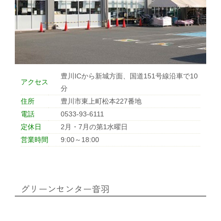
わい！わい！ポイント制度のご案内
概要説明・ポイントの貯め方、使い方
豊川ICから新城方面、国道151号線沿車で10
わい!わい!ポイント制度のご案内
アクセス
分
住所
豊川市東上町松本227番地
JAひまわり概要
電話
0533-93-6111
定休日
2月・7月の第1水曜日
営業時間
9:00～18:00
JA綱領・JAひまわり理念
組合長挨拶
グリーンセンター音羽
組合データ・組織構成図・JAのあゆみ