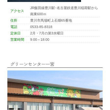
支店・ATM一覧
JR飯田線豊川駅･名古屋鉄道豊川稲荷駅から
アクセス
南東600ｍ
ATM稼動時間一覧
住所
豊川市馬場町上石畑65番地
電話
0533-85-8318
定休日
2月・7月の第3水曜日
各種手数料一覧
営業時間
9:00～18:00
JA共済のご案内
グリーンセンター一宮
土曜共済窓口相談会
JA共済 自動車事故相談連絡
金融商品勧誘方針・基本方針等