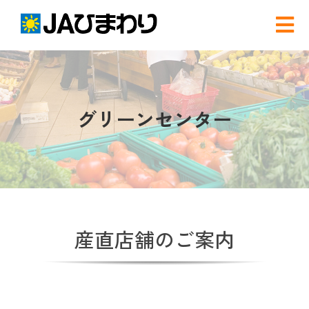
Skip
to
Tog
content
Nav
検
索
…
農と食
グリーンセンター
グリーンセンター
産直店舗のご案内
産直店舗のご案内
農産物直売事業とは
農畜産物・部会