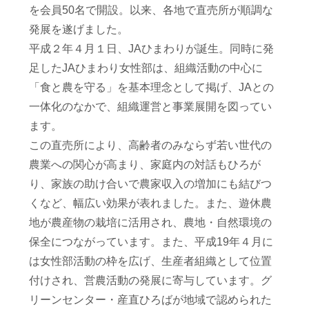
を会員50名で開設。以来、各地で直売所が順調な
発展を遂げました。
平成２年４月１日、JAひまわりが誕生。同時に発
足したJAひまわり女性部は、組織活動の中心に
「食と農を守る」を基本理念として掲げ、JAとの
一体化のなかで、組織運営と事業展開を図ってい
ます。
この直売所により、高齢者のみならず若い世代の
農業への関心が高まり、家庭内の対話もひろが
り、家族の助け合いで農家収入の増加にも結びつ
くなど、幅広い効果が表れました。また、遊休農
地が農産物の栽培に活用され、農地・自然環境の
保全につながっています。また、平成19年４月に
は女性部活動の枠を広げ、生産者組織として位置
付けされ、営農活動の発展に寄与しています。グ
リーンセンター・産直ひろばが地域で認められた