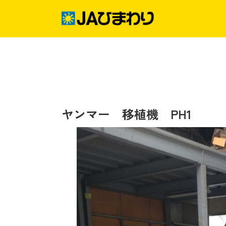
Skip
to
content
グリーンセンター
産直店舗のご案内
ヤンマー 移植機 PH1
農産物直売事業とは
生産履歴WEBシステム