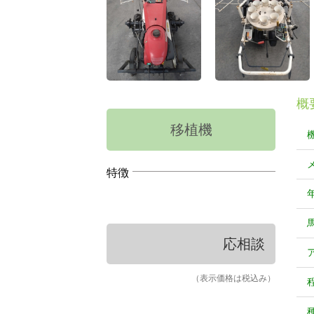
概
移植機
特徴
応相談
（表示価格は税込み）