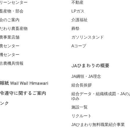
リーンセンター
不動産
畜産物・部会
LPガス
会のご案内
介護福祉
だわり農畜産物
葬祭
農事業店舗
ガソリンスタンド
農センター
Aコープ
機センター
古農機具情報
JAひまわりの概要
JA綱領・JA理念
紙 Wai! Wai! Himawari
組合長挨拶
令遵守に関するご案内
組合データ・組織構成図・JAの
ゆみ
ンク
施設一覧
リクルート
JAひまわり無料職業紹介事業