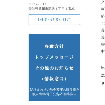
グ
〒442-8517
愛知県豊川市諏訪１丁目１番地
農
部
TEL:0533-85-3171
こ
営
営
農
各種方針
中
トップメッセージ
広報
その他のお知らせ
法
（情報窓口）
リ
JAひまわりの法令遵守の取り組み
個人情報/電子公告/不祥事広告