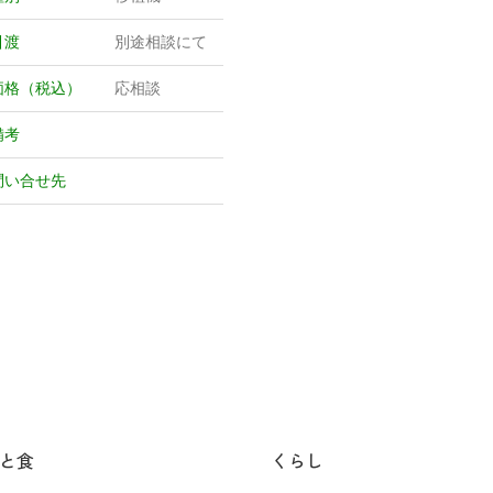
引渡
別途相談にて
価格（税込）
応相談
備考
問い合せ先
と食
くらし