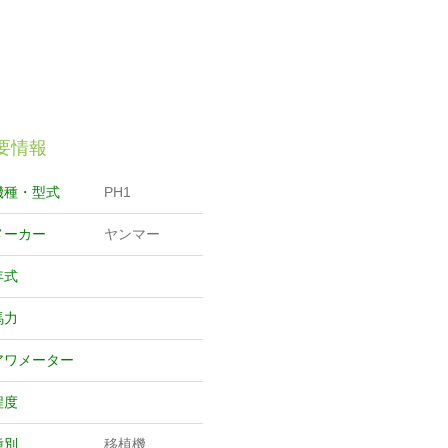
要情報
機種・型式
PH1
メーカー
ヤンマー
年式
馬力
アワメーター
程度
種別
移植機