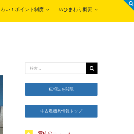
！わい！ポイント制度
JAひまわり概要
営農事業店舗
合集出荷センター
検
農資材センター
索
農センター
…
広報誌を閲覧
機センター
古農機具情報
中古農機具情報トップ
管内のニュース