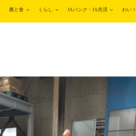
農と食
くらし
JAバンク・JA共済
わい
農畜産物・部会
部会のご案内
総
こだわり農畜産物
営
営
農
中