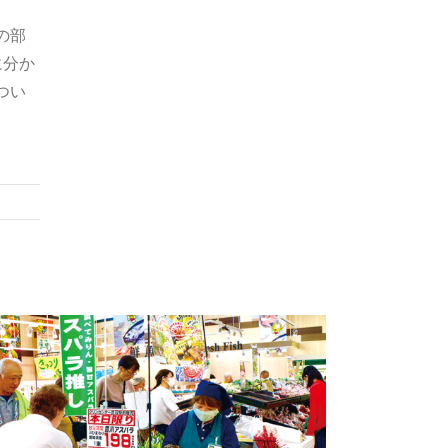
の部
に分か
つい