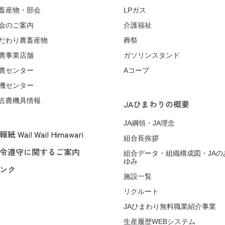
畜産物・部会
LPガス
会のご案内
介護福祉
だわり農畜産物
葬祭
農事業店舗
ガソリンスタンド
農センター
Aコープ
機センター
古農機具情報
JAひまわりの概要
JA綱領・JA理念
紙 Wai! Wai! Himawari
組合長挨拶
令遵守に関するご案内
組合データ・組織構成図・JAの
ゆみ
ンク
施設一覧
リクルート
JAひまわり無料職業紹介事業
生産履歴WEBシステム