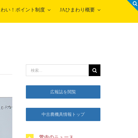
！わい！ポイント制度
JAひまわり概要
検
索
…
広報誌を閲覧
中古農機具情報トップ
管内のニュース