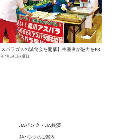
アスパラガスの試食会を開催】生産者が魅力をPR
【ローズメイ
呈】父の日に
26年7月14日火曜日
2026年7月14日
JAバンク・JA共済
JAバンクのご案内