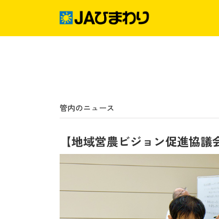
Skip
to
content
管内のニュース
【地域営農ビジョン促進協議