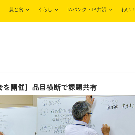
農と食
くらし
JAバンク・JA共済
わい
会を開催】品目横断で課題共有