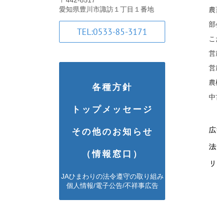
愛知県豊川市諏訪１丁目１番地
農
部
TEL:0533-85-3171
こ
営
営
農
各種方針
中
トップメッセージ
広報
その他のお知らせ
法
（情報窓口）
リ
JAひまわりの法令遵守の取り組み
個人情報/電子公告/不祥事広告