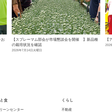
をお
【スプレーマム部会が市場懇談会を開催 】新品種
【
の栽培状況を確認
20
2026年7月14日火曜日
と食
くらし
リーンセンター
不動産