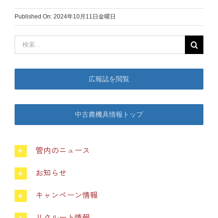
Published On: 2024年10月11日金曜日
中古農機具情報
検
索
生産履歴WEBシステム
…
広報誌を閲覧
くらし
中古農機具情報トップ
不動産
管内のニュース
LPガス
お知らせ
介護福祉
キャンペーン情報
リクルート情報