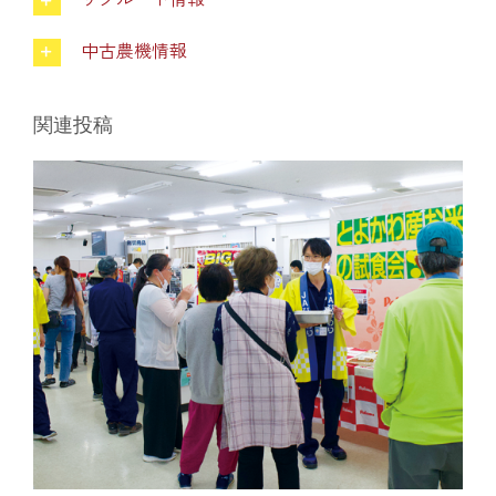
葬祭
中古農機情報
ガソリンスタンド
関連投稿
Aコープ
JAバンク・JA共済
JAバンクのご案内
キャンペーン情報
各種金利一覧