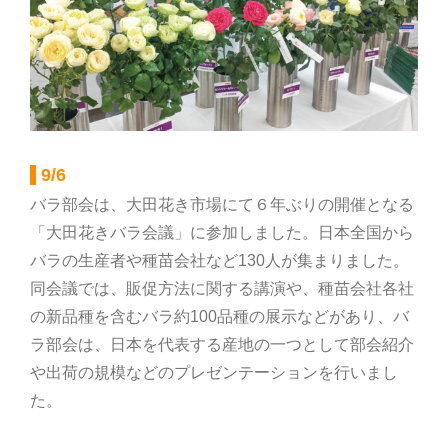
部会のご案内
こだわり農畜産物
営農事業店舗
9/6
バラ部会は、大田花き市場にて６年ぶりの開催となる
「大田花きバラ会議」に参加しました。日本全国から
総合集出荷センター
バラの生産者や種苗会社など130人が集まりました。
同会議では、販促方法に関する講演や、種苗会社各社
営農資材センター
の新品種を含むバラ約100品種の展示などがあり、バ
ラ部会は、日本を代表する産地の一つとして部会紹介
営農センター
や出荷の規模などのプレゼンテーションを行いまし
た。
農機センター