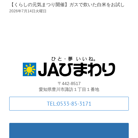
支店・ATM一覧
【くらしの元気まつり開催】ガスで炊いた白米をお試し
2026年7月14日火曜日
2
ATM稼動時間一覧
各種手数料一覧
JA共済のご案内
〒442-8517
土曜共済窓口相談会
愛知県豊川市諏訪１丁目１番地
TEL:0533-85-3171
JA共済 自動車事故相談連絡
金融商品勧誘方針・基本方針等