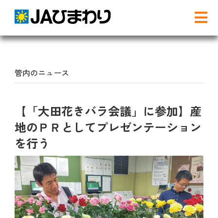
Skip
to
Tog
content
Nav
検
索
…
管内のニュース
農と食
【「大田花きバラ会議」に参加】産
グリーンセンター
地のＰＲとしてプレゼンテーション
を行う
産直店舗のご案内
農産物直売事業とは
農畜産物・部会